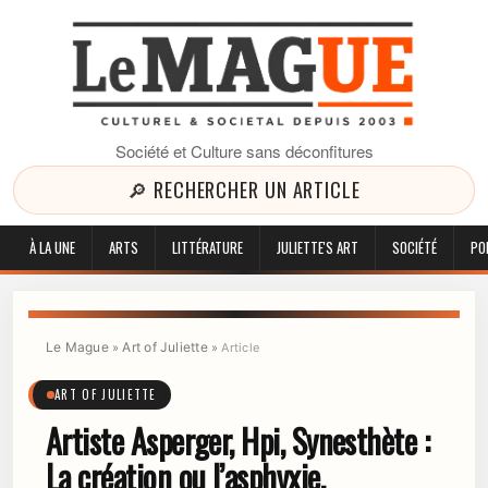
Société et Culture sans déconfitures
🔎 RECHERCHER UN ARTICLE
À LA UNE
ARTS
LITTÉRATURE
JULIETTE'S ART
SOCIÉTÉ
PO
Le Mague
Art of Juliette
»
»
Article
ART OF JULIETTE
Artiste Asperger, Hpi, Synesthète :
La création ou l’asphyxie.