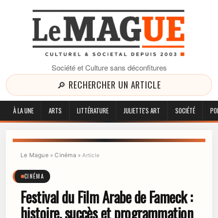
Société et Culture sans déconfitures
🔎 RECHERCHER UN ARTICLE
À LA UNE
ARTS
LITTÉRATURE
JULIETTE'S ART
SOCIÉTÉ
PO
Le Mague
Cinéma
»
»
Article
CINÉMA
Festival du Film Arabe de Fameck :
histoire, succès et programmation