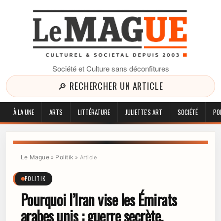
Société et Culture sans déconfitures
🔎 RECHERCHER UN ARTICLE
À LA UNE
ARTS
LITTÉRATURE
JULIETTE'S ART
SOCIÉTÉ
PO
Le Mague
Politik
»
»
Article
POLITIK
Pourquoi l’Iran vise les Émirats
arabes unis : guerre secrète,