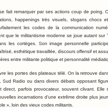
se fait remarquer par ses actions coup de poing. 
tions, happenings très visuels, slogans chocs et 
 parfaitement les codes de la communication numér
t que le militantisme moderne se joue autant sur T
s les cortèges. Son image personnelle particip
aîtrisé, esthétique travaillée, discours offensif et as
ntières entre militante politique et personnalité médiati
 ouvre les portes des plateaux télé. On la retrouve 
, Sud Radio ou dans divers débats opposant figu
st direct, parfois provocateur, souvent clivant. Ell
velles incarnations d’une extrême droite plus jeun
e », loin des vieux codes militants.