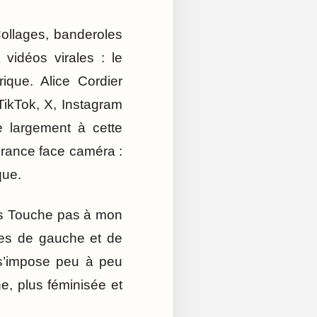
Collages, banderoles
vidéos virales : le
ique. Alice Cordier
ikTok, X, Instagram
e largement à cette
surance face caméra :
que.
dans Touche pas à mon
res de gauche et de
e s’impose peu à peu
e, plus féminisée et