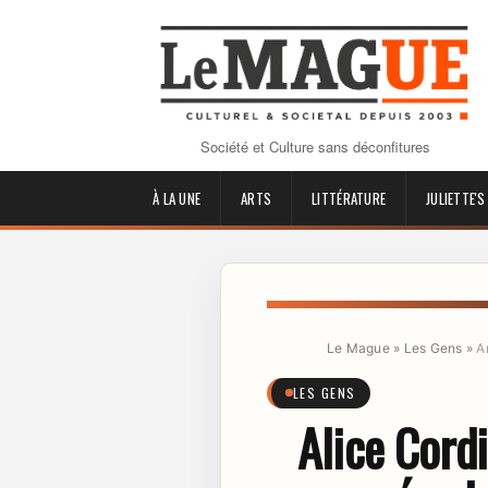
Société et Culture sans déconfitures
À LA UNE
ARTS
LITTÉRATURE
JULIETTE'S
Le Mague
»
Les Gens
»
A
LES GENS
Alice Cordi