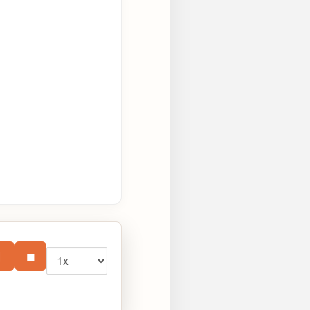
Vitesse
⏸
■