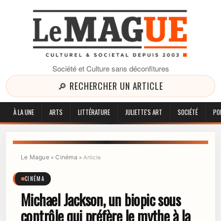
Société et Culture sans déconfitures
🔎 RECHERCHER UN ARTICLE
À LA UNE
ARTS
LITTÉRATURE
JULIETTE'S ART
SOCIÉTÉ
PO
Le Mague
Cinéma
»
»
Article
CINÉMA
Michael Jackson, un biopic sous
contrôle qui préfère le mythe à la