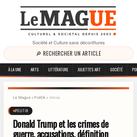
Société et Culture sans déconfitures
🔎 RECHERCHER UN ARTICLE
À LA UNE
ARTS
LITTÉRATURE
JULIETTE'S ART
SOCIÉTÉ
PO
Le Mague
Politik
»
»
Article
POLITIK
Donald Trump et les crimes de
guerre, accusations, définition