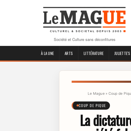
Société et Culture sans déconfitures
À LA UNE
ARTS
LITTÉRATURE
JULIETTE'S
Le Mague
»
Coup de Piq
COUP DE PIQUE
La dictatur