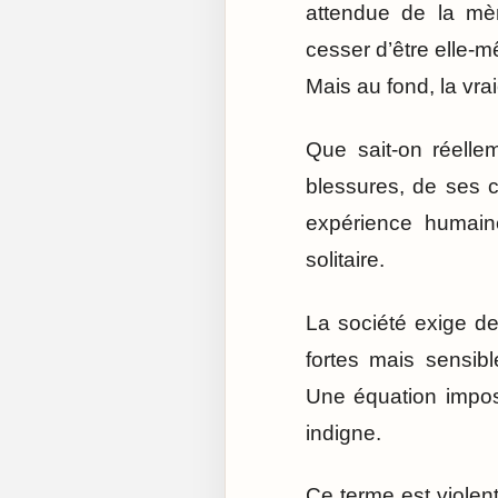
attendue de la mèr
cesser d’être elle-m
Mais au fond, la vra
Que sait-on réelle
blessures, de ses c
expérience humaine
solitaire.
La société exige de
fortes mais sensib
Une équation impos
indigne.
Ce terme est violent.