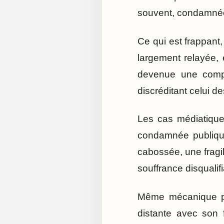
souvent, condamnée
Ce qui est frappant
largement relayée, 
devenue une compé
discréditant celui d
Les cas médiatique
condamnée publique
cabossée, une fragili
souffrance disqualif
Même mécanique pou
distante avec son 