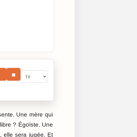
Vitesse
⏸
■
bsente. Une mère qui
libre ? Égoïste. Une
 elle sera jugée. Et