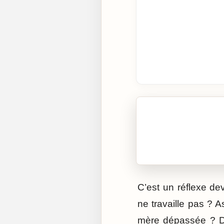
🎧 Écouter cet artic
Cliquez sur « Lire » pour 
C’est un réflexe de
ne travaille pas ? 
mère dépassée ? Dan