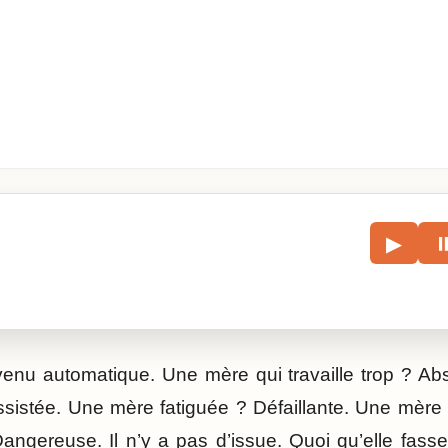
le
▶
écouter l’article.
venu automatique. Une mère qui travaille trop ? A
Assistée. Une mère fatiguée ? Défaillante. Une mère 
gereuse. Il n’y a pas d’issue. Quoi qu’elle fasse,