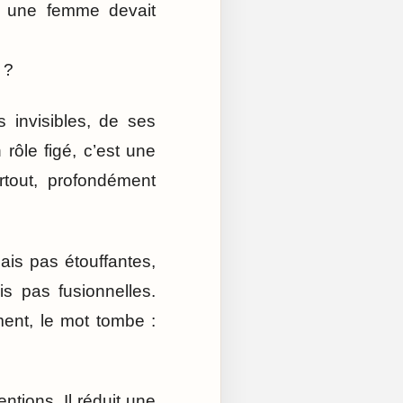
si une femme devait
 ?
 invisibles, de ses
rôle figé, c’est une
rtout, profondément
ais pas étouffantes,
s pas fusionnelles.
ent, le mot tombe :
entions. Il réduit une