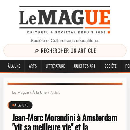
Société et Culture sans déconfitures
🔎 RECHERCHER UN ARTICLE
À LA UNE
ARTS
LITTÉRATURE
JULIETTE'S ART
SOCIÉTÉ
PO
Le Mague
À la Une
»
»
Article
À LA UNE
Jean-Marc Morandini à Amsterdam
"vit sa meilleure vie" et la