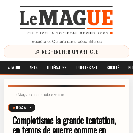
Société et Culture sans déconfitures
🔎 RECHERCHER UN ARTICLE
À LA UNE
ARTS
LITTÉRATURE
JULIETTE'S ART
SOCIÉTÉ
PO
Le Mague
Incasable
»
»
Article
INCASABLE
Complotisme la grande tentation,
en temps de guerre comme en