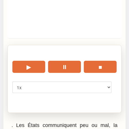
🎧 Écouter cet article
▶
⏸
■
Vitesse
Cliquez sur « Lire » pour écouter l’article.
. Les États communiquent peu ou mal, la