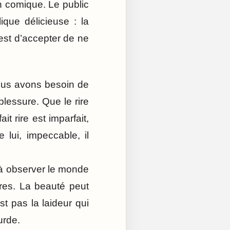
n comique. Le public
ique délicieuse : la
 est d’accepter de ne
ous avons besoin de
blessure. Que le rire
t rire est imparfait,
 lui, impeccable, il
é à observer le monde
res. La beauté peut
t pas la laideur qui
surde.