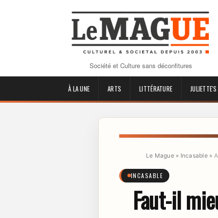
Société et Culture sans déconfitures
À LA UNE
ARTS
LITTÉRATURE
JULIETTE'S
Le Mague
»
Incasable
»
A
INCASABLE
Faut-il mie