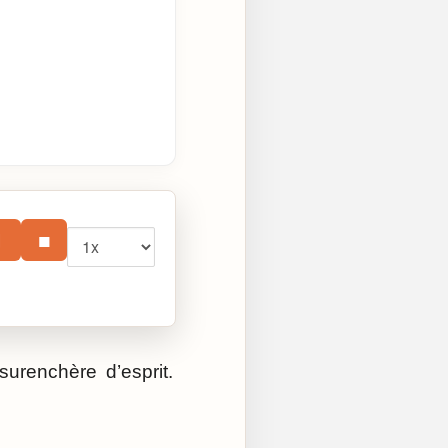
Vitesse
⏸
■
urenchère d’esprit.