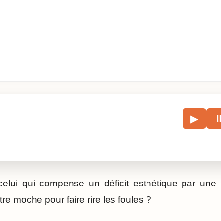
le
▶
écouter l’article.
celui qui compense un déficit esthétique par une s
être moche pour faire rire les foules ?