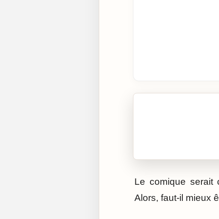
🎧 Écouter cet artic
Cliquez sur « Lire » pour 
Le comique serait 
Alors, faut-il mieux 