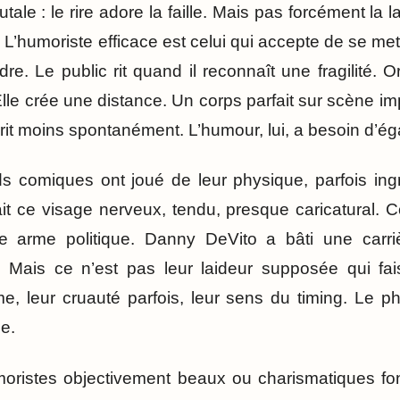
utale : le rire adore la faille. Mais pas forcément la l
té. L’humoriste efficace est celui qui accepte de se me
rdre. Le public rit quand il reconnaît une fragilité. 
lle crée une distance. Un corps parfait sur scène i
it moins spontanément. L’humour, lui, a besoin d’éga
comiques ont joué de leur physique, parfois ingrat
t ce visage nerveux, tendu, presque caricatural. C
ne arme politique. Danny DeVito a bâti une carri
Mais ce n’est pas leur laideur supposée qui faisai
me, leur cruauté parfois, leur sens du timing. Le p
ce.
moristes objectivement beaux ou charismatiques fon