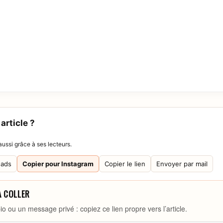
article ?
ussi grâce à ses lecteurs.
eads
Copier pour Instagram
Copier le lien
Envoyer par mail
À COLLER
io ou un message privé : copiez ce lien propre vers l’article.