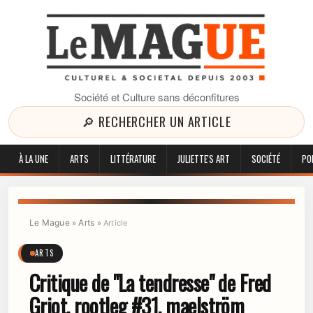
Société et Culture sans déconfitures
🔎 RECHERCHER UN ARTICLE
À LA UNE
ARTS
LITTÉRATURE
JULIETTE'S ART
SOCIÉTÉ
PO
Le Mague
Arts
»
»
Article
ARTS
Critique de "La tendresse" de Fred
Griot, rootleg #31, maelström