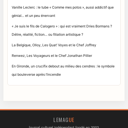
Vanille Leclerc : le tube « Comme mes potos », aussi addictif que
génial… et un peu énervant
« Je suis le fils de Calogero » : qui est vraiment Dries Bormans ?
Délire, réalité, fiction… ou filiation artistique ?
La Belgique, Olloy, Les Quat’ Voyes et le Chef Joffrey
Renwez, Les Voyageurs et le Chef Jonathan Pillier
En Gironde, un crucifix debout au milieu des cendres : le symbole
qui bouleverse après l’incendie
LEMAG
UE
Journal culturel indépendant fondé en 2003.