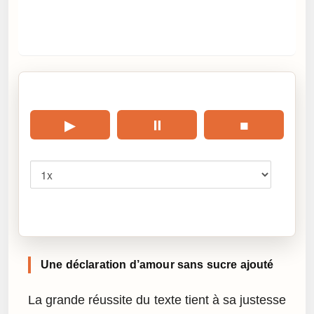
🎧 Écouter cet article
▶
⏸
■
Vitesse
Cliquez sur « Lire » pour écouter l’article.
Une déclaration d’amour sans sucre ajouté
La grande réussite du texte tient à sa justesse