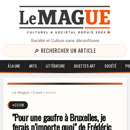
Société et Culture sans déconfitures
🔎 RECHERCHER UN ARTICLE
À LA UNE
ARTS
LITTÉRATURE
JULIETTE'S ART
SOCIÉTÉ
PO
Le Mague
Zoom
»
»
Article
ZOOM
"Pour une gaufre à Bruxelles, je
ferais n’importe quoi" de Frédéric