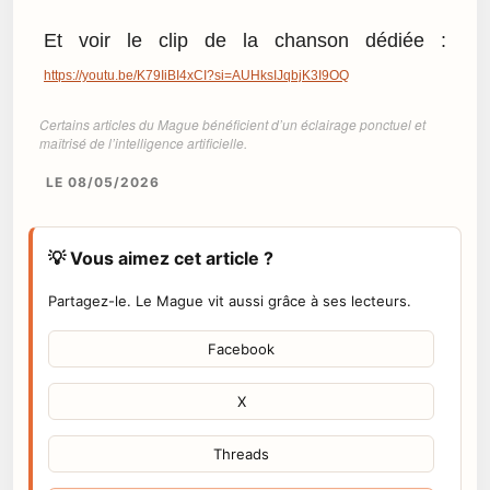
Et voir le clip de la chanson dédiée :
https://youtu.be/K79IiBI4xCI?si=AUHksIJqbjK3I9OQ
Certains articles du Mague bénéficient d’un éclairage ponctuel et
maîtrisé de l’intelligence artificielle.
LE 08/05/2026
💡 Vous aimez cet article ?
Partagez-le. Le Mague vit aussi grâce à ses lecteurs.
Facebook
X
Threads