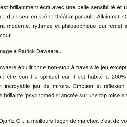
t brillamment écrit avec une belle sensibilité et u
e d’un seul en scène théâtral par Julie Allainmat. C
tra moderne, rythmée et philosophique qui remet a
mour.
mage à Patrick Dewaere..
waere ébullitionne non-stop à travers le jeu except
rait être son fils spirituel car il est habité à 20
incroyable jeu de miroirs. Emotion et réflexio
e brillante ’psychomédie’ ancrée sur une top mise e
jahîz Gil, la meilleure façon de marcher, c’est de v