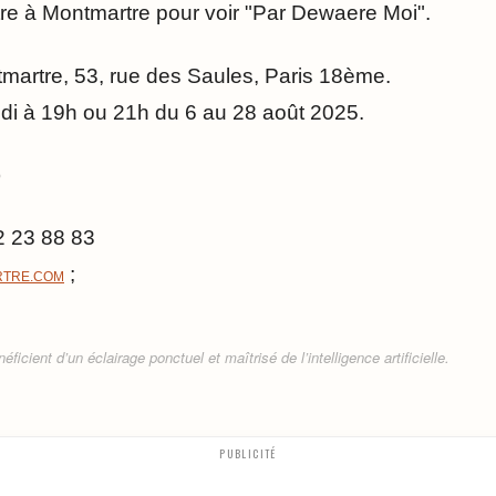
e à Montmartre pour voir "Par Dewaere Moi".
artre, 53, rue des Saules, Paris 18ème.
eudi à 19h ou 21h du 6 au 28 août 2025.
)
2 23 88 83
;
TRE.COM⁩
ficient d’un éclairage ponctuel et maîtrisé de l’intelligence artificielle.
PUBLICITÉ