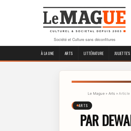
Société et Culture sans déconfitures
À LA UNE
ARTS
LITTÉRATURE
JULIETTE'S
Le Mague
»
Arts
»
Article
ARTS
PAR DEWA