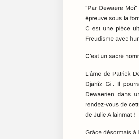
"Par Dewaere Moi" es
épreuve sous la form
C est une pièce ul
Freudisme avec hu
C’est un sacré hom
L’âme de Patrick De
Djahîz Gil. Il pour
Dewaerien dans un 
rendez-vous de cett
de Julie Allainmat !
Grâce désormais à D