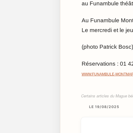
au Funambule théâtr
Au Funambule Montm
Le mercredi et le j
(photo Patrick Bosc
Réservations : 01 4
WWW.FUNAMBULE-MONTMAR
Certains articles du Mague béné
LE 19/08/2025