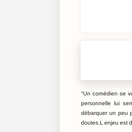
🎧 Écouter cet artic
Cliquez sur « Lire » pour 
"Un comédien se vo
personnelle lui s
débarquer un peu p
doutes.L enjeu est d