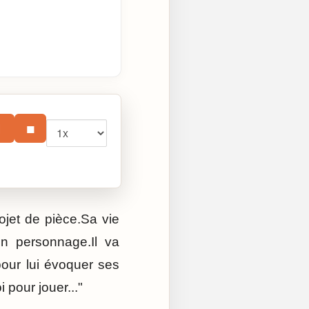
Vitesse
⏸
■
jet de pièce.Sa vie
n personnage.Il va
our lui évoquer ses
 pour jouer..."