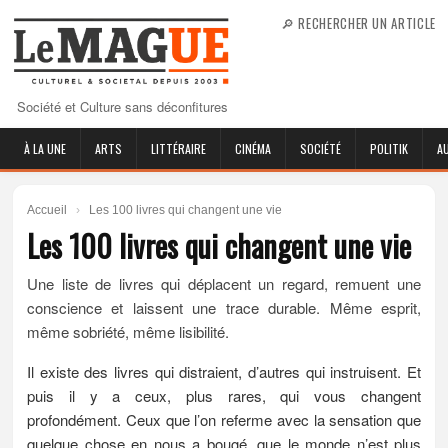
🔎 RECHERCHER UN ARTICLE
Société et Culture sans déconfitures
À LA UNE
ARTS
LITTÉRAIRE
CINÉMA
SOCIÉTÉ
POLITIK
A
Accueil
›
Les 100 livres qui changent une vie
Les 100 livres qui changent une vie
Une liste de livres qui déplacent un regard, remuent une
conscience et laissent une trace durable. Même esprit,
même sobriété, même lisibilité.
Il existe des livres qui distraient, d’autres qui instruisent. Et
puis il y a ceux, plus rares, qui vous changent
profondément. Ceux que l’on referme avec la sensation que
quelque chose en nous a bougé, que le monde n’est plus