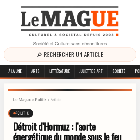
Société et Culture sans déconfitures
🔎 RECHERCHER UN ARTICLE
À LA UNE
ARTS
LITTÉRATURE
JULIETTE'S ART
SOCIÉTÉ
PO
Le Mague
Politik
»
»
Article
POLITIK
Détroit d’Hormuz : l’aorte
énergétique du monde sous le feu