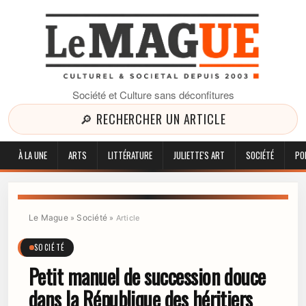
Société et Culture sans déconfitures
🔎 RECHERCHER UN ARTICLE
À LA UNE
ARTS
LITTÉRATURE
JULIETTE'S ART
SOCIÉTÉ
PO
Le Mague
Société
»
»
Article
SOCIÉTÉ
Petit manuel de succession douce
dans la République des héritiers