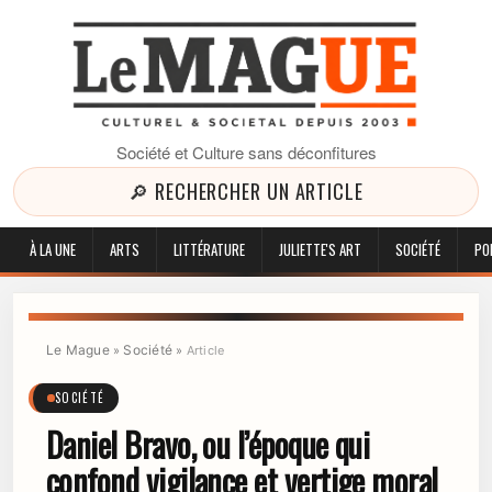
Société et Culture sans déconfitures
🔎 RECHERCHER UN ARTICLE
À LA UNE
ARTS
LITTÉRATURE
JULIETTE'S ART
SOCIÉTÉ
PO
Le Mague
Société
»
»
Article
SOCIÉTÉ
Daniel Bravo, ou l’époque qui
confond vigilance et vertige moral